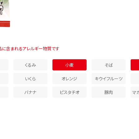
品に含まれるアレルギー物質です
くるみ
小麦
そば
いくら
オレンジ
キウイフルーツ
バナナ
ピスタチオ
豚肉
マ