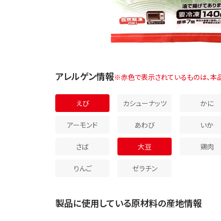
アレルゲン情報
※赤色で表示されているものは、本
えび
カシューナッツ
かに
アーモンド
あわび
いか
さば
大豆
鶏肉
りんご
ゼラチン
製品に使用している原材料の産地情報