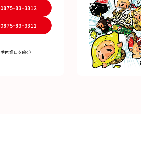
0875ｰ83ｰ3312
0875ｰ83ｰ3311
夏季休業日を除く）