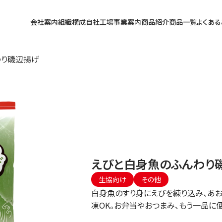
会社案内
組織構成
自社工場
事業案内
商品紹介
商品一覧
よくある
わり磯辺揚げ
えびと白身魚のふんわり
生協向け
その他
白身魚のすり身にえびを練り込み、あ
凍OK。お弁当やおつまみ、もう一品に