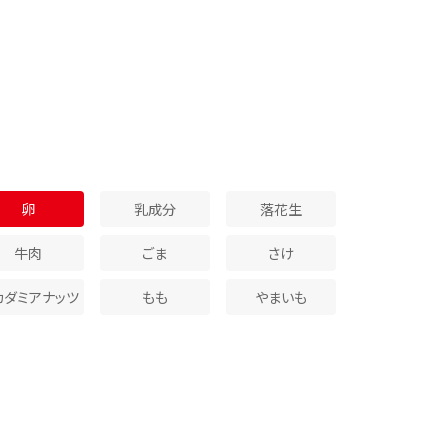
卵
乳成分
落花生
牛肉
ごま
さけ
カダミアナッツ
もも
やまいも