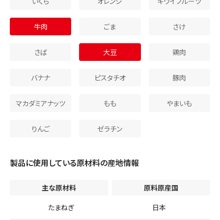
いくら
オレンジ
キウイフルーツ
牛肉
ごま
さけ
さば
大豆
鶏肉
バナナ
ピスタチオ
豚肉
マカダミアナッツ
もも
やまいも
りんご
ゼラチン
製品に使用している原材料の産地情報
主な原材料
原料原産国
たまねぎ
日本