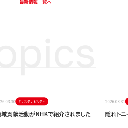
最新情報一覧へ
opics
26.03.30
2026.03.31
#サステナビリティ
地域貢献活動がNHKで紹介されました
隠れトニ