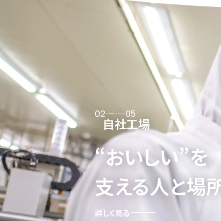
02
05
自社工場
“おいしい”を
支える人と場所
詳しく見る